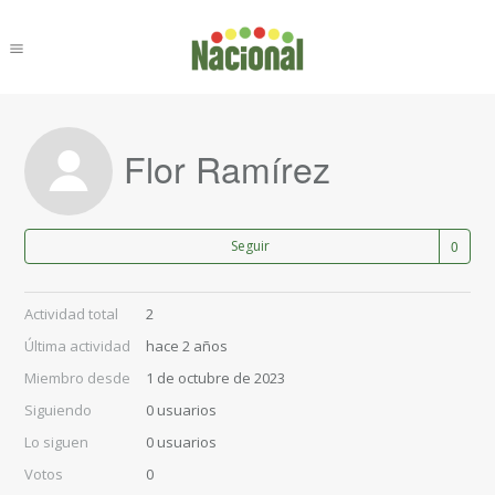
Flor Ramírez
Nad
Seguir
Actividad total
2
Última actividad
hace 2 años
Miembro desde
1 de octubre de 2023
Siguiendo
0 usuarios
Lo siguen
0 usuarios
Votos
0