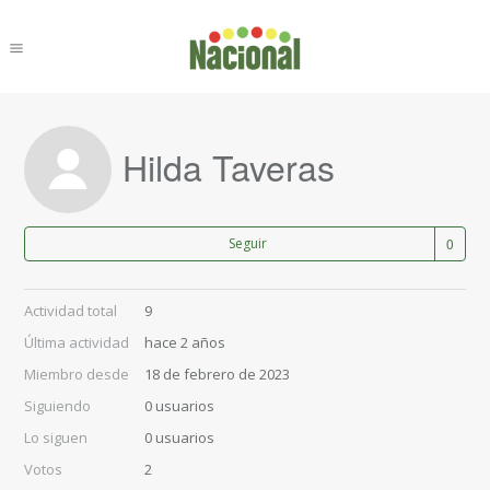
Hilda Taveras
Nad
Seguir
Actividad total
9
Última actividad
hace 2 años
Miembro desde
18 de febrero de 2023
Siguiendo
0 usuarios
Lo siguen
0 usuarios
Votos
2