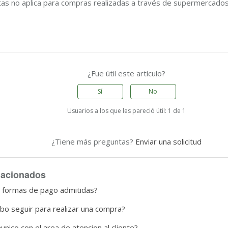
tas no aplica para compras realizadas a través de supermercados
¿Fue útil este artículo?
Sí
No
Usuarios a los que les pareció útil: 1 de 1
¿Tiene más preguntas?
Enviar una solicitud
elacionados
s formas de pago admitidas?
o seguir para realizar una compra?
ico con el area de atencion al cliente?