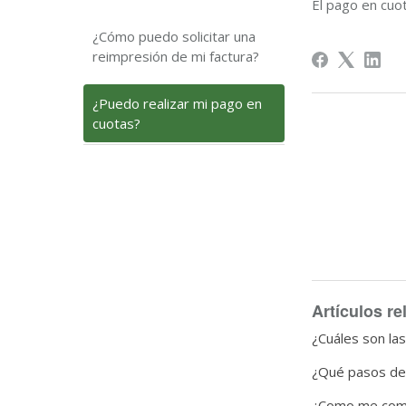
El pago en cuo
¿Cómo puedo solicitar una
reimpresión de mi factura?
¿Puedo realizar mi pago en
cuotas?
Artículos r
¿Cuáles son la
¿Qué pasos deb
¿Como me comun