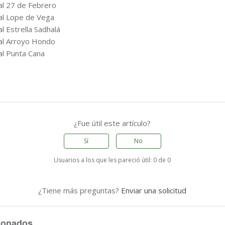
al 27 de Febrero
al Lope de Vega
l Estrella Sadhalá
al Arroyo Hondo
al Punta Cana
¿Fue útil este artículo?
Sí
No
Usuarios a los que les pareció útil: 0 de 0
¿Tiene más preguntas?
Enviar una solicitud
cionados