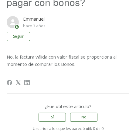
pagar con bonos?
Emmanuel
hace 3 años
Nadie lo sigue aún
Seguir
No, la factura válida con valor fiscal se proporciona al
momento de comprar los Bonos.
¿Fue útil este artículo?
Sí
No
Usuarios a los que les pareció útil: 0 de 0